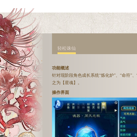
轻松诛仙
功能概述
针对现阶段角色成长系统“炼化炉”、“命符”
之为【星魂】。
操作界面