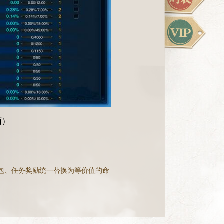
面）
包、任务奖励统一替换为等价值的命
中飞升150级将开启部分命符镶嵌，