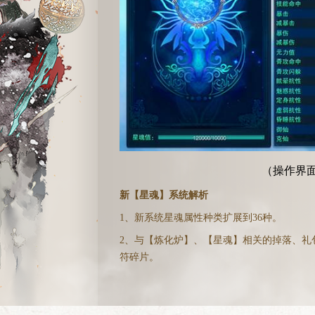
（操作界
新【星魂】系统解析
1、新系统星魂属性种类扩展到36种。
2、与【炼化炉】、【星魂】相关的掉落、礼
符碎片。
3、每个星魂属性均有对应的命符镶嵌槽，其
飞升170级将开启全部命符镶嵌。