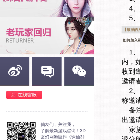
4
5
【帮派的
如何加入
1
内，
收到
邀请
新浪微博
官方部落
官方微信
2
称邀
备
出邀
仙友们，关注我，
家
了解最新游戏咨询！3D
玄幻网游巨作《诛仙3》
派分