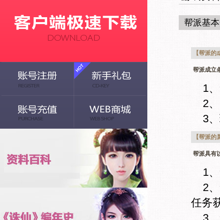
帮派基本
【帮派的
帮派成立
1
2
3
【帮派的
帮派具有
1
2
任务
3