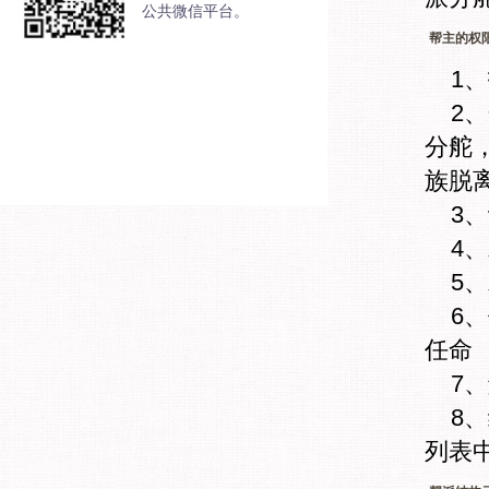
公共微信平台。
帮主的权
1
2
分舵
族脱
3
4
5
6
任命
7
8
列表