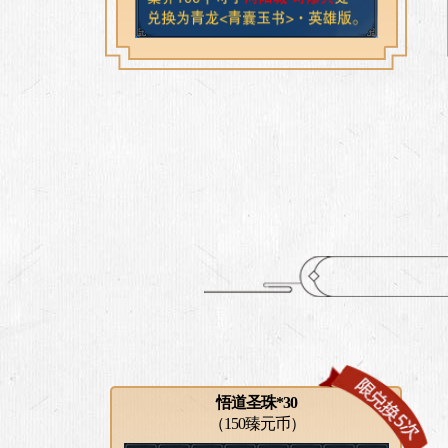
悟道圣珠*30
（150臻元币）