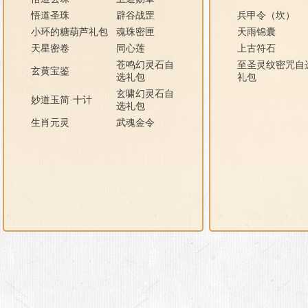
悟道圣珠
辟谷战罡
兵甲令（坎）
小环的糖葫芦礼包
魂珠密匣
天雨锦囊
天星密卷
同心莲
上古符石
苍鸣幻灵石自
至圣灵纹密咒自
玄黄宝鉴
选礼包
礼包
玄啸幻灵石自
妙道玉简·十计
选礼包
生肖元灵
武魂金令