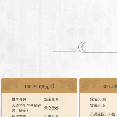
100-299臻元币
300-
桃李春风
炼宝密卷
霖璇玑·临
合道符生产卷轴碎
霖璇玑·兵
天心密卷
片（绑定）
天兵宝匣(105级)
悟道玄珠
卫道勋章