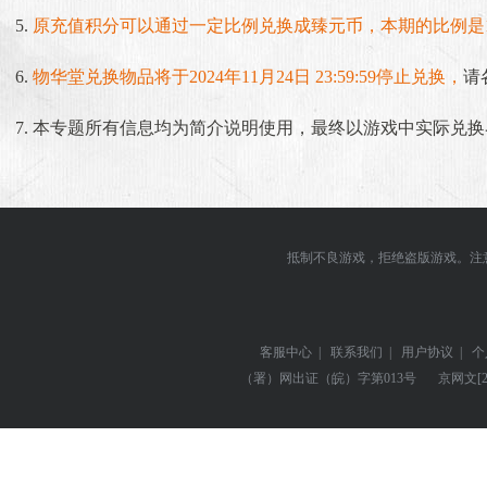
原充值积分可以通过一定比例兑换成臻元币，本期的比例是1
物华堂兑换物品将于2024年11月24日 23:59:59停止兑换，
请
本专题所有信息均为简介说明使用，最终以游戏中实际兑换
抵制不良游戏，拒绝盗版游戏。注
客服中心
|
联系我们
|
用户协议
|
个
（署）网出证（皖）字第013号
京网文
[