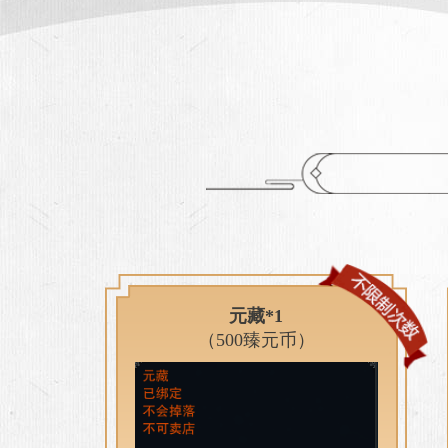
元藏*1
（500臻元币）