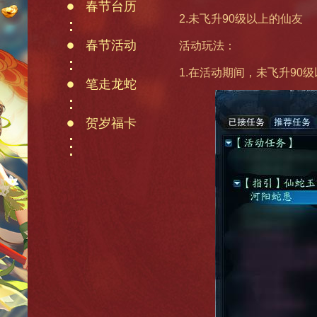
春节台历
2.未飞升90级以上的仙友
春节活动
活动玩法：
1.在活动期间，未飞升9
龙年限定
笔走龙蛇
贺岁福卡
春晚直播
返回