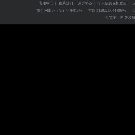
客服中心
|
联系我们
|
用户协议
|
个人信息保护政策
|
C
（署）网出证（皖）字第013号
京网文
[2022]0044-009号
I
© 完美世界 版权所有 Perf
3.蛇仙玉京听闻自己的到
法，收集至少3条关于蛇的