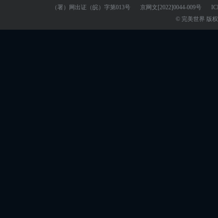
（署）网出证（皖）字第013号
京网文
[2022]0044-009号
I
© 完美世界 版权所有 Pe