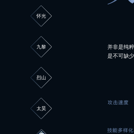
怀光
并非是纯
九黎
是不可缺
烈山
太昊