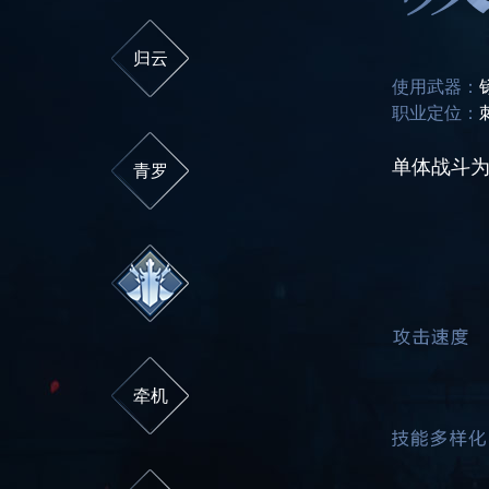
归云
使用武器：
职业定位：
单体战斗
青罗
牵机