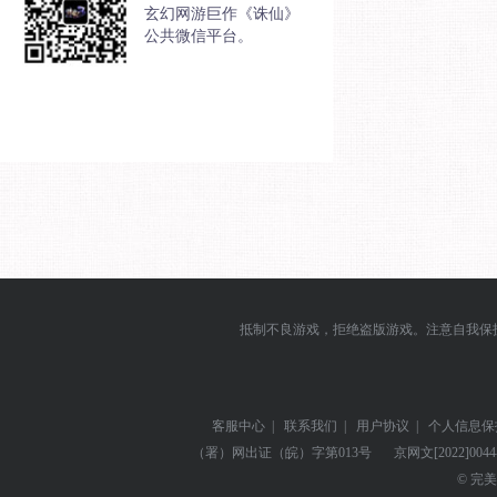
玄幻网游巨作《诛仙》
公共微信平台。
抵制不良游戏，拒绝盗版游戏。注意自我保
客服中心
|
联系我们
|
用户协议
|
个人信息保
（署）网出证（皖）字第013号
京网文
[2022]004
© 完美世