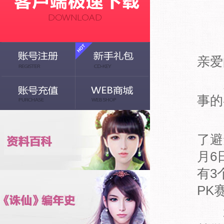
亲爱
为了
事的
1
了避
月6
有3
PK
2、