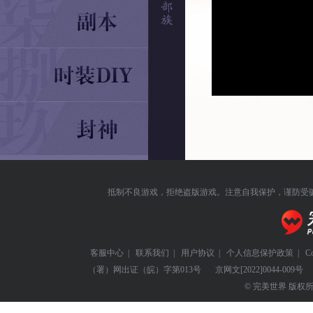
抵制不良游戏，拒绝盗版游戏。注意自我保护，谨防受
客服中心
|
联系我们
|
用户协议
|
个人信息保护政策
|
C
（署）网出证（皖）字第013号
京网文
[2022]0044-009号
© 完美世界 版权所有 Perf