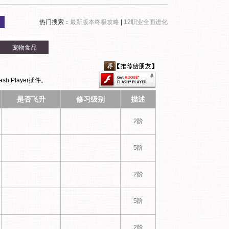
热门搜索：
最新版本终极攻略
|
12职业全面进化
宠物食品
h Player插件。
是否飞升
修习级别
描述
2阶
5阶
2阶
5阶
2阶