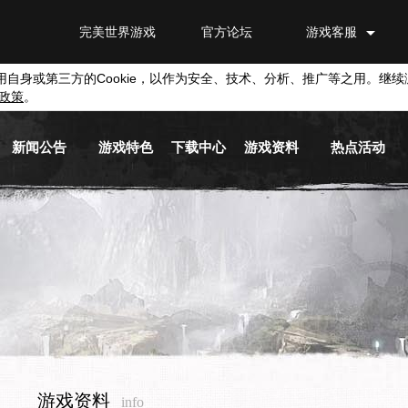
完美世界游戏
官方论坛
游戏客服
用自身或第三方的
Cookie
，以作为安全、技术、分析、推广等之用。继续
政策
。
新闻公告
游戏特色
下载中心
游戏资料
热点活动
游戏新闻
游戏背景
游戏下载
新手指南
活动专区
游戏公告
职业介绍
截图下载
基本系统
兑换平台
活动信息
游戏视频
原画下载
历史版本
媒体新闻
音乐下载
游戏商城
游戏资料
info