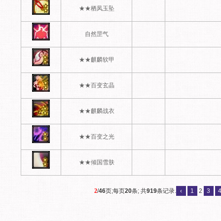
★★栖凤玉坠
自然罡气
★★麒麟软甲
★★百变玄晶
★★麒麟战衣
★★百变之光
★★倾国雪肤
2
/
46
页;每页
20
条; 共
919
条记录.
‹
1
2
3