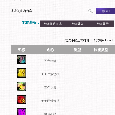
搜素
>
宠物装备：
宠物修炼道具
宠物装备
宠物展示
若您不能正常打开，请安装Adobe Flas
图标
名称
类型
技能类型
五色琉璃
★★皇族玺绶
五色之霞
★★巨蟒毒信
悟道心经