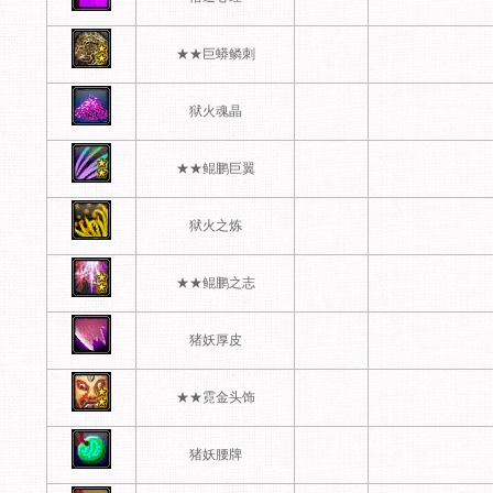
★★巨蟒鳞刺
狱火魂晶
★★鲲鹏巨翼
狱火之炼
★★鲲鹏之志
猪妖厚皮
★★霓金头饰
猪妖腰牌