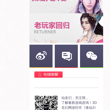
新浪微博
官方部落
官方微信
仙友们，关注我，
了解最新游戏咨询！3D
玄幻网游巨作《诛仙3》