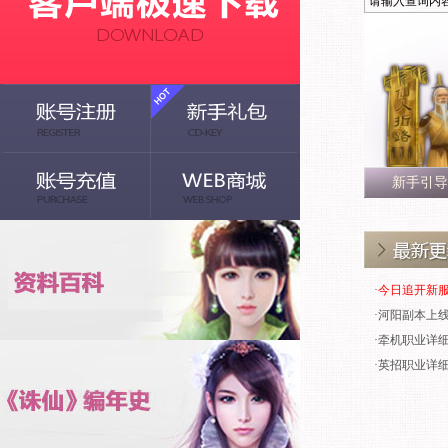
新手引导
·
今日追开新服
·
河阳副本上线
·
牵机职业详
·
英招职业详