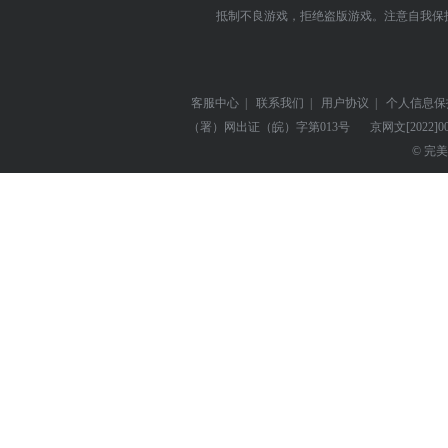
抵制不良游戏，拒绝盗版游戏。注意自我保
客服中心
|
联系我们
|
用户协议
|
个人信息保
（署）网出证（皖）字第013号
京网文
[2022]0
© 完美世