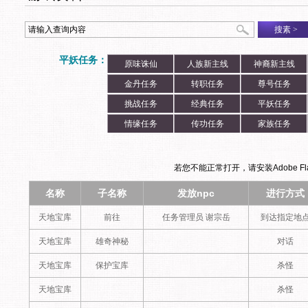
搜素
>
平妖任务：
原味诛仙
人族新主线
神裔新主线
金丹任务
转职任务
尊号任务
挑战任务
经典任务
平妖任务
情缘任务
传功任务
家族任务
若您不能正常打开，请安装Adobe Flas
名称
子名称
发放npc
进行方式
天地宝库
前往
任务管理员 谢宗岳
到达指定地
天地宝库
雄奇神秘
对话
天地宝库
保护宝库
杀怪
天地宝库
杀怪