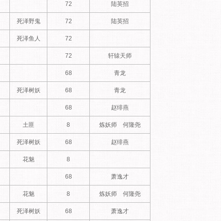
72
陆英招
死泽野鬼
72
陆英招
死泽鱼人
72
72
轩辕天师
68
青龙
死泽树妖
68
青龙
68
赵绯燕
土匪
8
炼妖师 何隆尧
死泽树妖
68
赵绯燕
花魅
8
68
萧逸才
花魅
8
炼妖师 何隆尧
死泽树妖
68
萧逸才