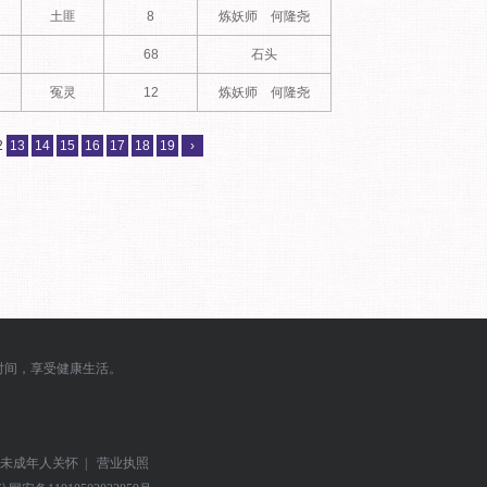
土匪
8
炼妖师 何隆尧
68
石头
冤灵
12
炼妖师 何隆尧
2
13
14
15
16
17
18
19
›
时间，享受健康生活。
未成年人关怀
|
营业执照