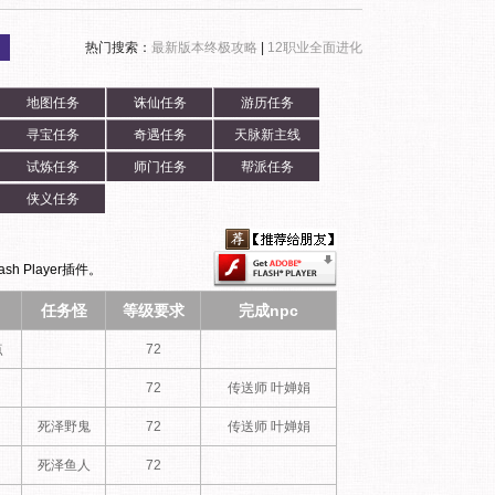
热门搜索：
最新版本终极攻略
|
12职业全面进化
地图任务
诛仙任务
游历任务
寻宝任务
奇遇任务
天脉新主线
试炼任务
师门任务
帮派任务
侠义任务
h Player插件。
任务怪
等级要求
完成npc
点
72
72
传送师 叶婵娟
死泽野鬼
72
传送师 叶婵娟
死泽鱼人
72