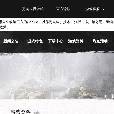
完美世界游戏
官方论坛
游戏客服
用自身或第三方的
Cookie
，以作为安全、技术、分析、推广等之用。继续
政策
。
新闻公告
游戏特色
下载中心
游戏资料
热点活动
游戏新闻
游戏背景
游戏下载
新手指南
活动专区
游戏公告
职业介绍
截图下载
基本系统
兑换平台
活动信息
游戏视频
原画下载
历史版本
媒体新闻
音乐下载
游戏商城
游戏资料
info