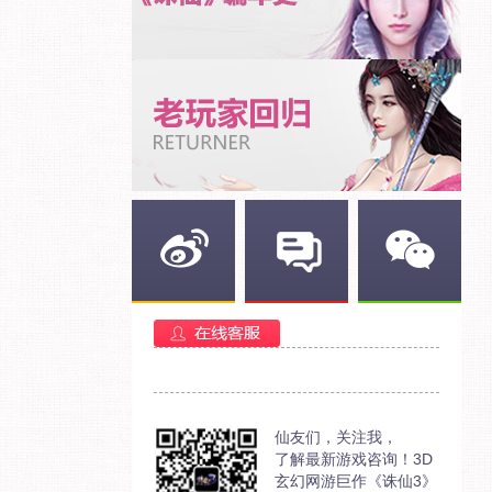
新浪微博
官方部落
官方微信
仙友们，关注我，
了解最新游戏咨询！3D
玄幻网游巨作《诛仙3》