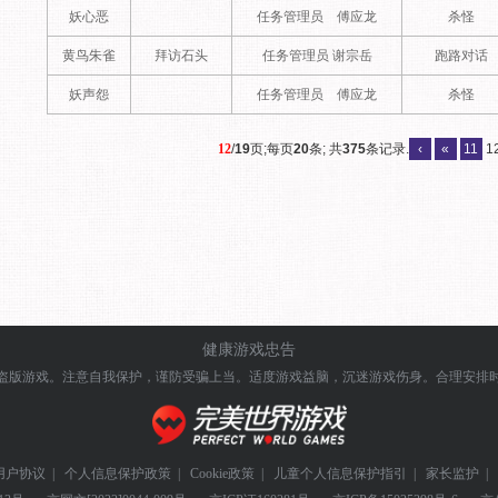
妖心恶
任务管理员 傅应龙
杀怪
黄鸟朱雀
拜访石头
任务管理员 谢宗岳
跑路对话
妖声怨
任务管理员 傅应龙
杀怪
12
/
19
页;每页
20
条; 共
375
条记录.
‹
«
11
1
健康游戏忠告
盗版游戏。注意自我保护，谨防受骗上当。
适度游戏益脑，沉迷游戏伤身。合理安排
用户协议
|
个人信息保护政策
|
Cookie政策
|
儿童个人信息保护指引
|
家长监护
|