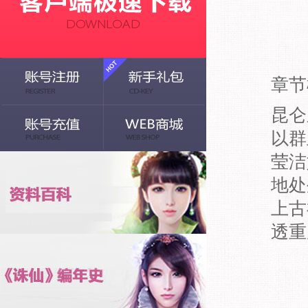
章节
昆仑
以群
莹洁
地处
上古
透重