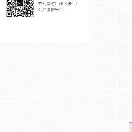
玄幻网游巨作《诛仙》
公共微信平台。