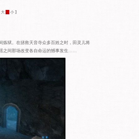
：
大
中
小
】
间炼狱。在拯救天音寺众多百姓之时，田灵儿将
瑶之间那场改变各自命运的憾事发生……