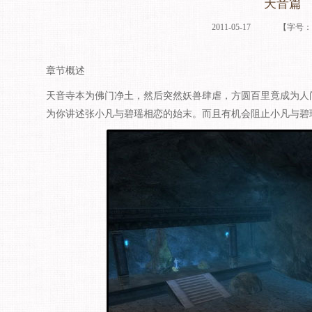
天音篇
2011-05-17
【字号
章节概述
天音寺本为佛门净土，然后突然妖兽肆虐，方圆百里竟成为人
为你讲述张小凡与碧瑶相恋的始末。而且有机会阻止小凡与碧