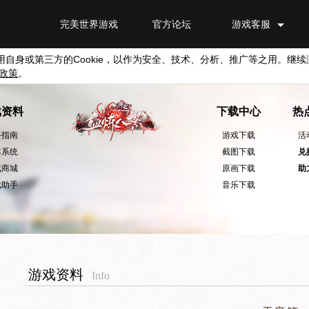
完美世界游戏
官方论坛
游戏客服
用自身或第三方的
Cookie
，以作为安全、技术、分析、推广等之用。继续
政策
。
戏资料
下载中心
热
手指南
游戏下载
活
本系统
截图下载
兑
戏商城
原画下载
助
戏助手
音乐下载
游戏资料
Info