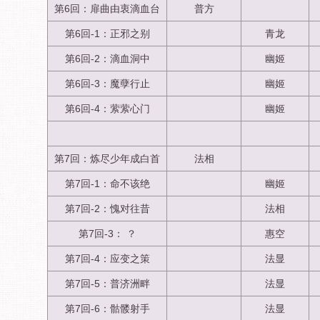
第6回：扉曲由衷滴血台
普方
第6回-1：正邪之别
青龙
第6回-2：滴血洞中
幽姬
第6回-3：魔孽行止
幽姬
第6回-4：萦萦心门
幽姬
第7回：炼尽少年成白首
法相
第7回-1：命不该绝
幽姬
第7回-2：愧对往昔
法相
第7回-3： ？
惠空
第7回-4：应变之策
法显
第7回-5：普济洲畔
法显
第7回-6：骷髅射手
法显