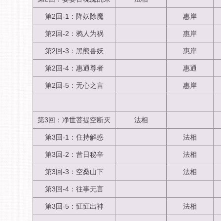
第2回-1：降妖除魔
惠岸
第2回-2：鸦人为祸
惠岸
第2回-3：黑熊兽妖
惠岸
第2回-4：惠通尊者
惠通
第2回-5：无心之言
惠岸
第3回：净世菩提空断灭
法相
第3回-1：住持解惑
法相
第3回-2：昔日秘辛
法相
第3回-3：空桑山下
法相
第3回-4：往事无言
第3回-5：怔怔出神
法相