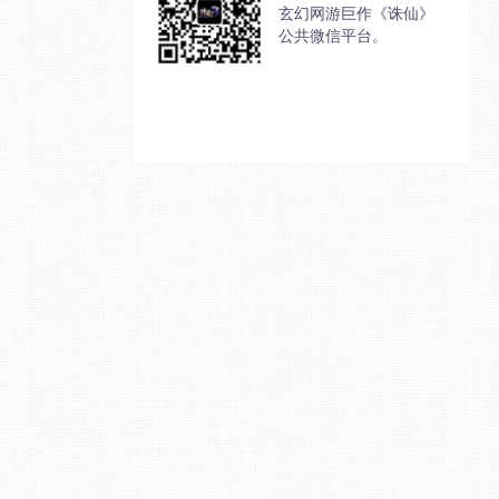
玄幻网游巨作《诛仙》
公共微信平台。