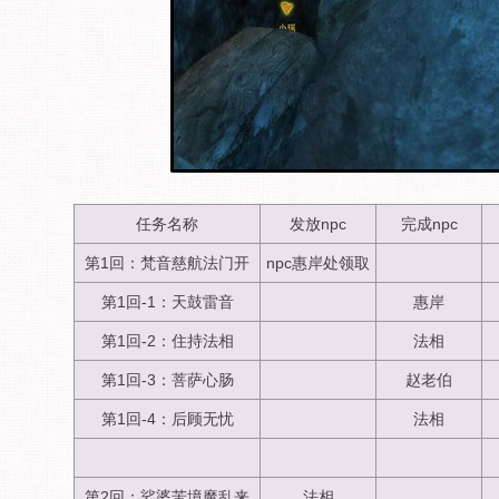
任务名称
发放npc
完成npc
第1回：梵音慈航法门开
npc惠岸处领取
第1回-1：天鼓雷音
惠岸
第1回-2：住持法相
法相
第1回-3：菩萨心肠
赵老伯
第1回-4：后顾无忧
法相
第2回：娑婆苦境魔乱来
法相