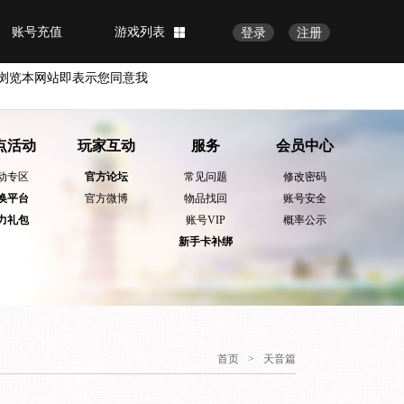
账号充值
游戏列表
登录
注册
浏览本网站即表示您同意我
点活动
玩家互动
服务
会员中心
动专区
官方论坛
常见问题
修改密码
换平台
官方微博
物品找回
账号安全
力礼包
账号VIP
概率公示
新手卡补绑
首页
>
天音篇