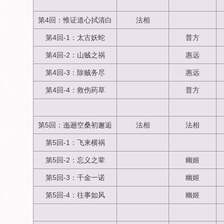
第4回：惟证道心拭清白
法相
第4回-1：太古妖蛇
普方
第4回-2：山贼之祸
惠远
第4回-3：除贼务尽
惠远
第4回-4：救伤药草
普方
第5回：迤逦空桑初邂逅
法相
法相
第5回-1：飞来横祸
第5回-2：忘义之辈
幽姬
第5回-3：千金一诺
幽姬
第5回-4：往事如风
幽姬