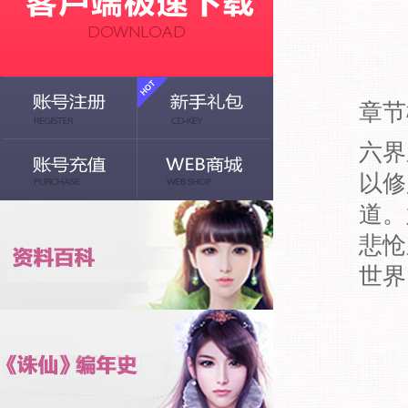
章节
六界
以修
道。
悲怆
世界