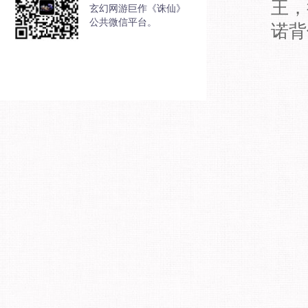
王，
玄幻网游巨作《诛仙》
公共微信平台。
诺背