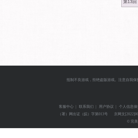
第13
抵制不良游戏，拒绝盗版游戏。注意自我保
客服中心
|
联系我们
|
用户协议
|
个人信息保
（署）网出证（皖）字第013号
京网文
[2022]0
© 完美世