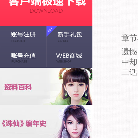
章节
遗憾
中却
二话