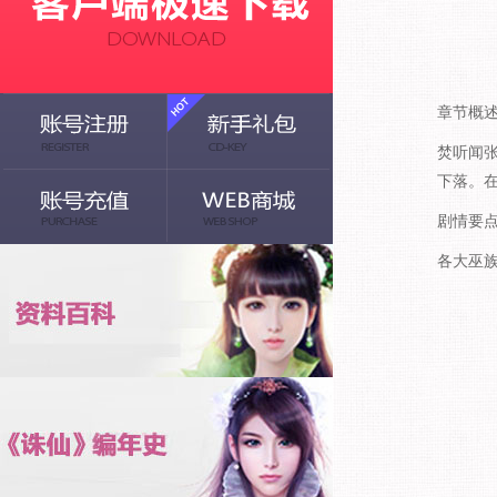
章节概
焚听闻
下落。
剧情要
各大巫族