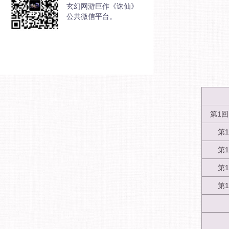
玄幻网游巨作《诛仙》
公共微信平台。
第1
第
第
第
第