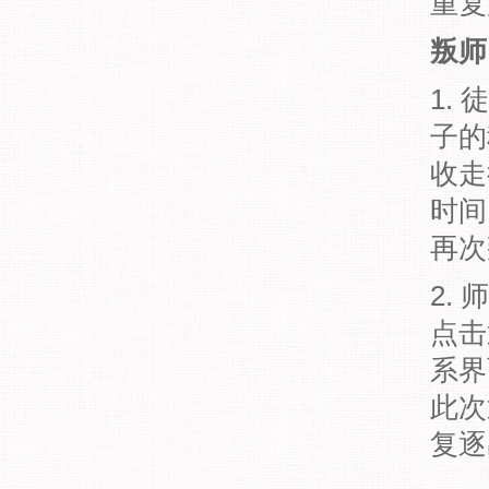
重复
叛师
1.
子的
收走
时间
再次
2.
点击
系界
此次
复逐