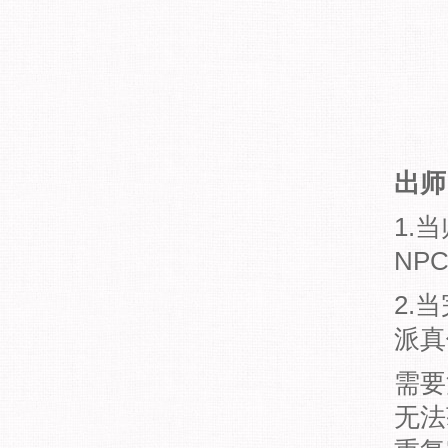
出师
1.
NP
2.
派真
需要
无法