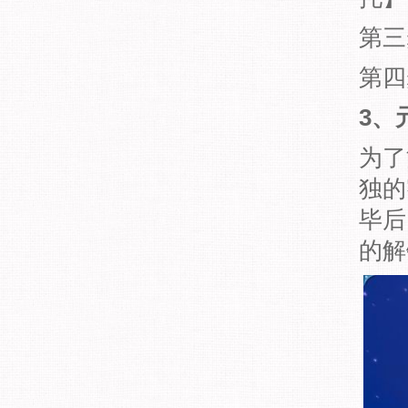
第三
第四
3、
为了
独的
毕后
的解