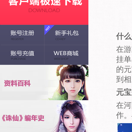
什么
在游
挂单
的元
到相
元宝
在河
作。