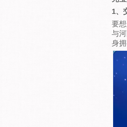
1、
要想
与河
身拥