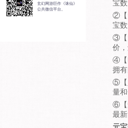
宝数
玄幻网游巨作《诛仙》
公共微信平台。
②【
宝数
③【
价，
④【
拥有
⑤【
量和
⑥【
最新
元宝