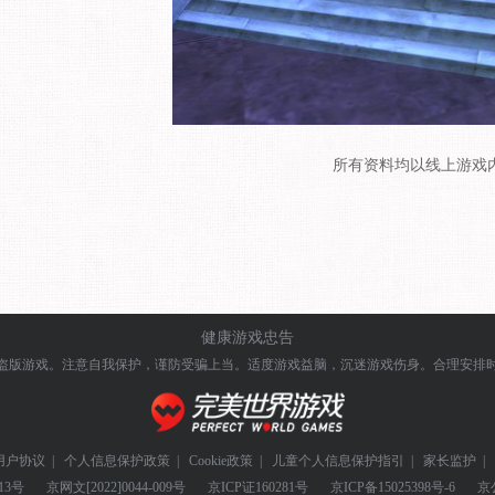
所有资料均以线上游戏
健康游戏忠告
盗版游戏。注意自我保护，谨防受骗上当。
适度游戏益脑，沉迷游戏伤身。合理安排
用户协议
|
个人信息保护政策
|
Cookie政策
|
儿童个人信息保护指引
|
家长监护
|
13号
京网文
[2022]0044-009号
京ICP证
160281号
京ICP备
15025398号-6
京