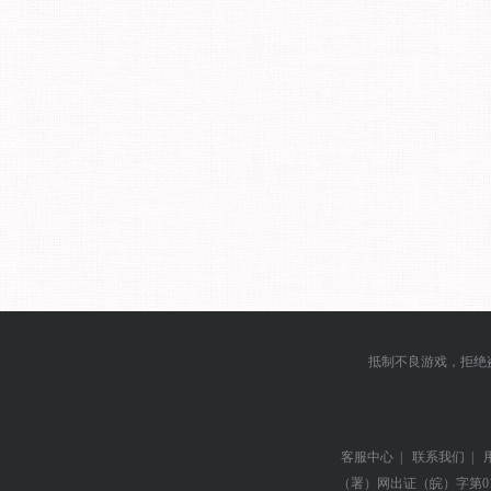
抵制不良游戏，拒绝
客服中心
|
联系我们
|
（署）网出证（皖）字第0