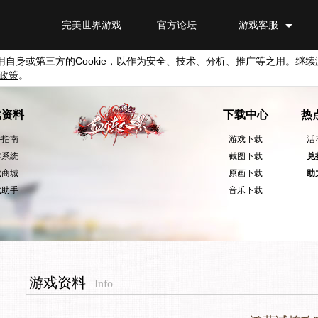
完美世界游戏
官方论坛
游戏客服
用自身或第三方的
Cookie
，以作为安全、技术、分析、推广等之用。继续
政策
。
戏资料
下载中心
热
手指南
游戏下载
活
本系统
截图下载
兑
戏商城
原画下载
助
戏助手
音乐下载
游戏资料
Info