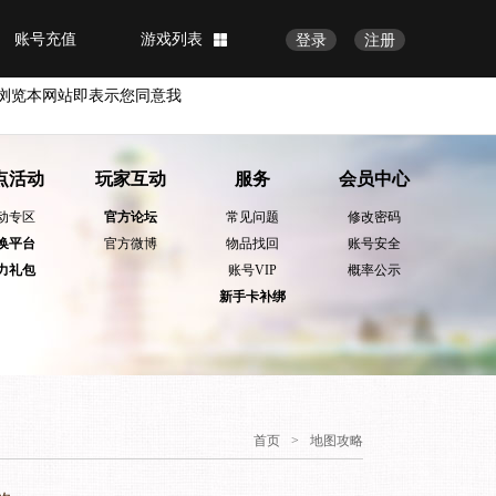
账号充值
游戏列表
登录
注册
浏览本网站即表示您同意我
点活动
玩家互动
服务
会员中心
动专区
官方论坛
常见问题
修改密码
换平台
官方微博
物品找回
账号安全
力礼包
账号VIP
概率公示
新手卡补绑
首页
>
地图攻略