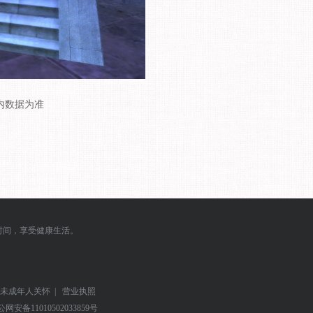
内数据为准
时间，享受健康生活。
未成年人关怀
|
营业执照
公网安备
11010502033859号