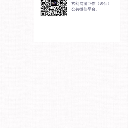
玄幻网游巨作《诛仙》
公共微信平台。