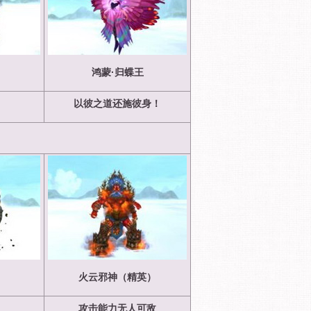
）
鸿蒙·归蝶王
以彼之道还施彼身！
）
火云邪神（精英）
攻击能力无人可敌