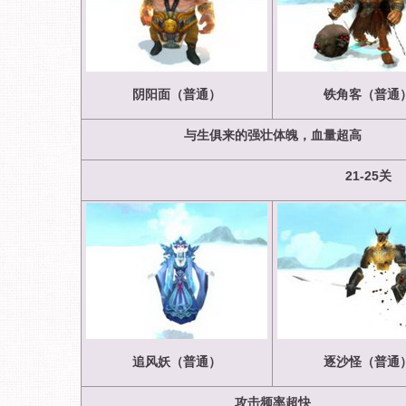
阴阳面（普通）
铁角客（普通
与生俱来的强壮体魄，血量超高
21-25
关
追风妖（普通）
逐沙怪（普通
攻击频率超快