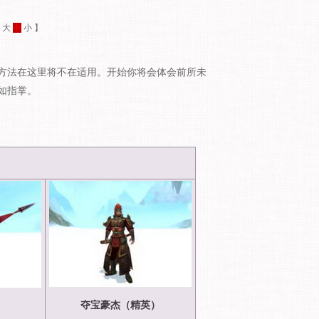
：
大
中
小
】
法在这里将不在适用。开始你将会体会前所未
如指掌。
夺宝豪杰（精英）
）