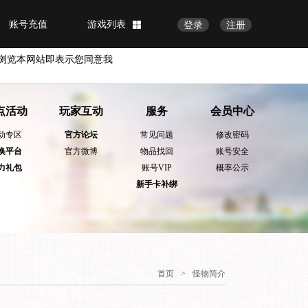
账号充值
游戏列表
登录
注册
浏览本网站即表示您同意我
点活动
玩家互动
服务
会员中心
动专区
官方论坛
常见问题
修改密码
换平台
官方微博
物品找回
账号安全
力礼包
账号VIP
概率公示
新手卡补绑
首页
>
怪物简介