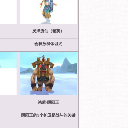
）
灵泽流仙（精英）
会释放群体诅咒
）
鸿蒙·阴阳王
阴阳王的3
个护卫是战斗的关键