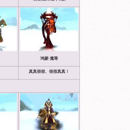
）
鸿蒙·魔尊
真真假假、假假真真！