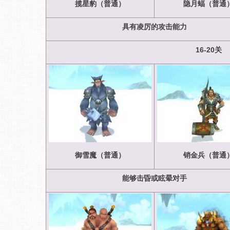
揽星豹（普通）
隐月蝠（普通
具有凌厉的攻击能力
16-20
关
御雪魔（普通）
销金兵（普通
能够击昏或眩晕对手