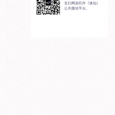
玄幻网游巨作《诛仙》
公共微信平台。