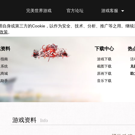
完美世界游戏
官方论坛
游戏客服
用自身或第三方的
Cookie
，以作为安全、技术、分析、推广等之用。继续
政策
。
戏资料
下载中心
热
手指南
游戏下载
活
本系统
截图下载
兑
戏商城
原画下载
助
戏助手
音乐下载
游戏资料
Info