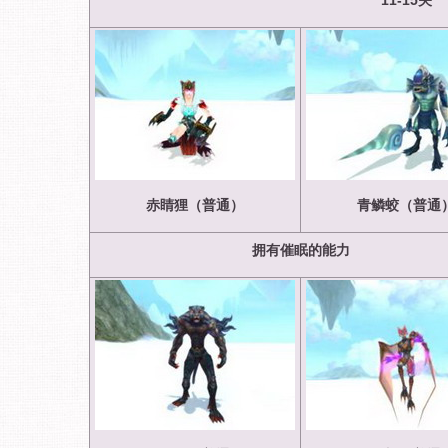
11-15
关
赤睛狸（普通）
青鳞蛟（普通
拥有催眠的能力