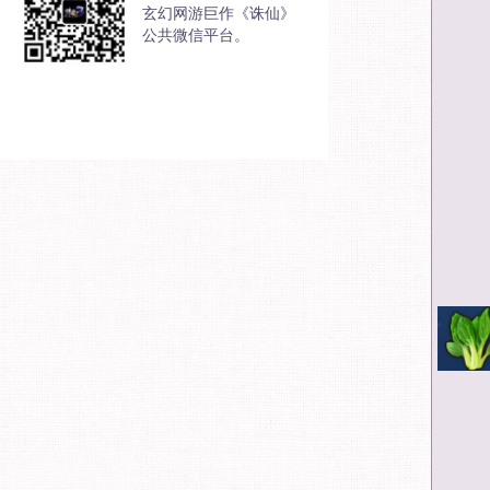
玄幻网游巨作《诛仙》
公共微信平台。