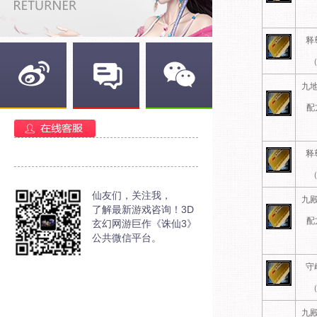
释
（
九
配
新浪微博
官方部落
官方微信
释
（
仙友们，关注我，
九
了解最新游戏咨询！3D
配
玄幻网游巨作《诛仙3》
公共微信平台。
守
（
九