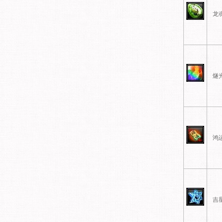
龙
燧
鸿
吉