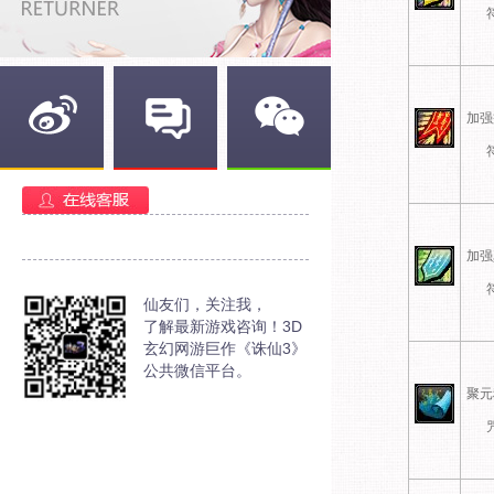
加强
新浪微博
官方部落
官方微信
加强
仙友们，关注我，
了解最新游戏咨询！3D
玄幻网游巨作《诛仙3》
公共微信平台。
聚元