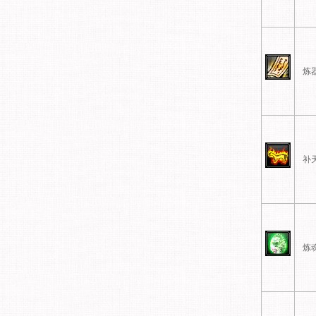
炼
补
炼