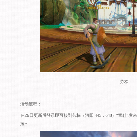
劳栋
活动流程：
25
在
日更新后登录即可接到
劳栋（河阳
445
，
648
）
“
童鞋
”
发来
拉
~