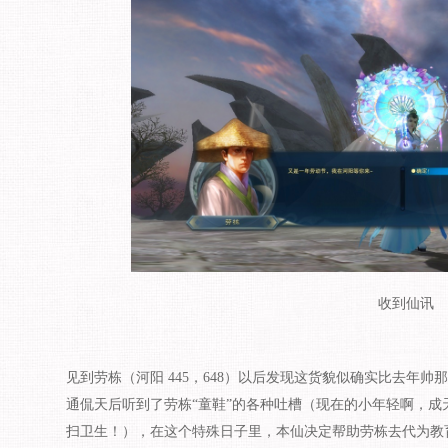
收到仙讯
见到
劳栋（河阳
445
，
648
）以后发现这货貌似确实比去年帅那
通侃天后听到了劳栋
“
童鞋
”
的各种吐槽（现在的小年轻啊，成
扫卫生！），在这个特殊日子里，本仙决定帮助劳栋去代为教