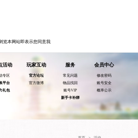
浏览本网站即表示您同意我
点活动
玩家互动
服务
会员中心
动专区
官方论坛
常见问题
修改密码
换平台
官方微博
物品找回
账号安全
力礼包
账号VIP
概率公示
新手卡补绑
首页
>
活动