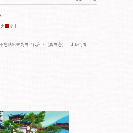
荣
：
大
中
小
】
不忘站出来为自己代言下（真自恋），让我们看