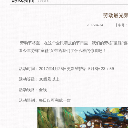
News
劳动最光
2017-04-24
【字号
劳动节将至，在这个全民嗨皮的节日里，我们的
劳栋
“
童鞋
”
也
看今年劳栋
“
童鞋
”
又带给我们了什么样的惊喜吧！
2017
4
25
-5
8
23
59
活动时间：
年
月
日更新维护后
月
日
：
30
活动等级：
级及以上
活动线路：全线
活动限制：每日仅可完成一次