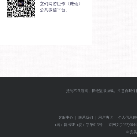
玄幻网游巨作《诛仙》
公共微信平台。
抵制不良游戏，拒绝盗版游戏。注意自我保
客服中心
|
联系我们
|
用户协议
|
个人信息保
（署）网出证（皖）字第013号
京网文
[2022]004
© 完美世