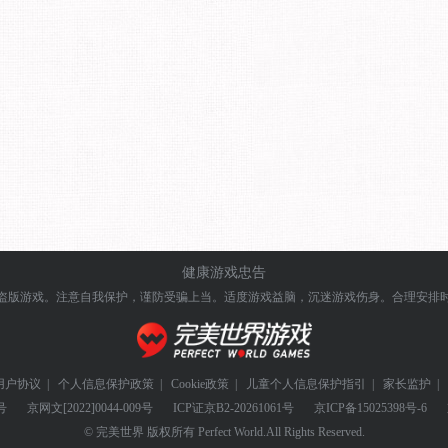
健康游戏忠告
盗版游戏。注意自我保护，谨防受骗上当。
适度游戏益脑，沉迷游戏伤身。合理安排
用户协议
|
个人信息保护政策
|
Cookie政策
|
儿童个人信息保护指引
|
家长监护
|
号
京网文
[2022]0044-009号
ICP证
京B2-20261061号
京ICP备
15025398号-6
© 完美世界 版权所有 Perfect World.All Rights Reserved.