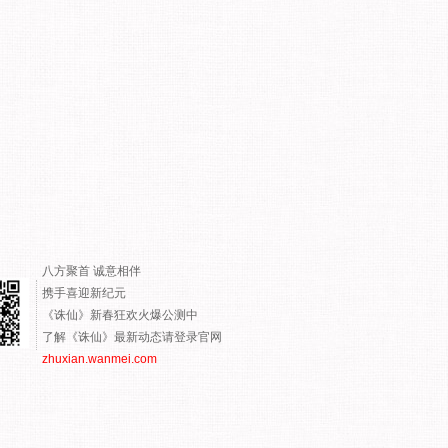
八方聚首 诚意相伴
携手喜迎新纪元
《诛仙》新春狂欢火爆公测中
了解《诛仙》最新动态请登录官网
zhuxian.wanmei.com