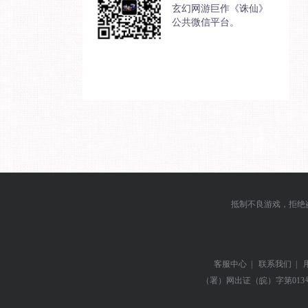
玄幻网游巨作《诛仙》
公共微信平台。
抵制不良游戏，拒绝
客服中心
|
联系我们
|
（署）网出证（皖）字第013