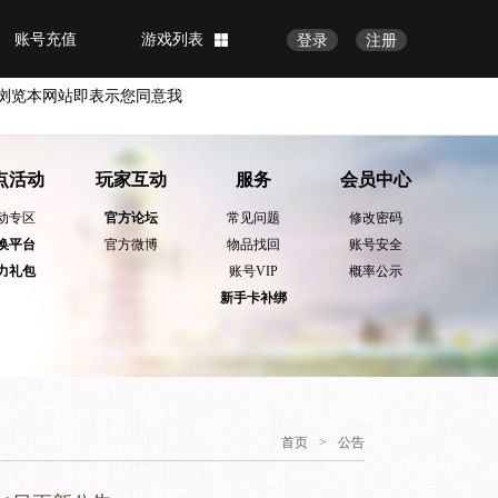
账号充值
游戏列表
登录
注册
浏览本网站即表示您同意我
点活动
玩家互动
服务
会员中心
动专区
官方论坛
常见问题
修改密码
换平台
官方微博
物品找回
账号安全
力礼包
账号VIP
概率公示
新手卡补绑
首页
>
公告