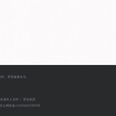
时间，享受健康生活。
未成年人关怀
|
营业执照
京公网安备
11010502033859号