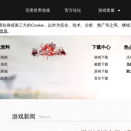
完美世界游戏
官方论坛
游戏客服
用自身或第三方的
Cookie
，以作为安全、技术、分析、推广等之用。继续
政策
。
戏资料
下载中心
热
手指南
游戏下载
活
本系统
截图下载
兑
戏商城
原画下载
助
戏助手
音乐下载
游戏新闻
News