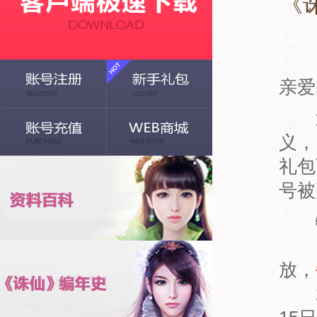
《
亲爱
近日
义，
礼包
号被
1
放，
2、