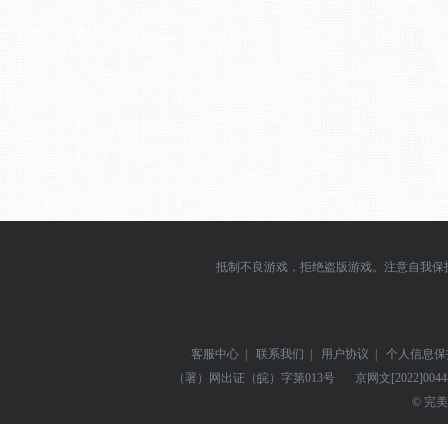
抵制不良游戏，拒绝盗版游戏。注意自我保
客服中心
|
联系我们
|
用户协议
|
个人信息保
（署）网出证（皖）字第013号
京网文
[2022]004
© 完美世