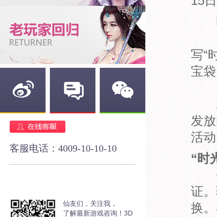
15
1
写“
宝袋
2
新浪微博
官方论坛
官方微信
发放
活动
客服电话：4009-10-10-10
“时
登
证。
仙友们，关注我，
换。
了解最新游戏咨询！3D