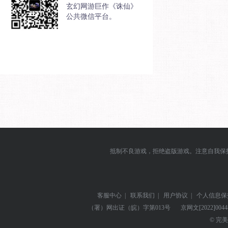
玄幻网游巨作《诛仙》
公共微信平台。
抵制不良游戏，拒绝盗版游戏。注意自我保
客服中心
|
联系我们
|
用户协议
|
个人信息保
（署）网出证（皖）字第013号
京网文
[2022]004
© 完美世