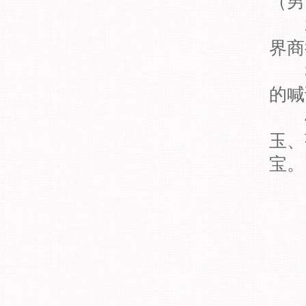
（男
2、
界商
3、
的喊
4、
玉、
宝。