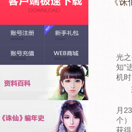
《诛
为了
光之
知”
机时
1、
月2
个）
获得