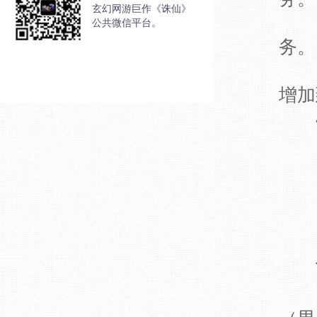
玄幻网游巨作《诛仙》
·
公共微信平台。
务。
·梦
增加
4
·
·
·修
·
·增
1、