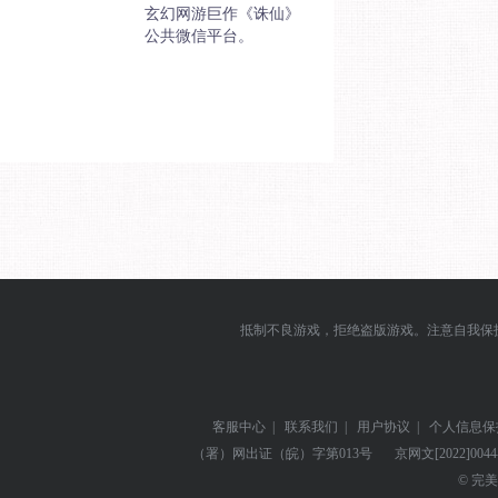
玄幻网游巨作《诛仙》
公共微信平台。
抵制不良游戏，拒绝盗版游戏。注意自我保
客服中心
|
联系我们
|
用户协议
|
个人信息保
（署）网出证（皖）字第013号
京网文
[2022]004
© 完美世