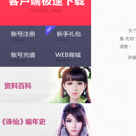
为了给玩
服-先
调整：
跨服P