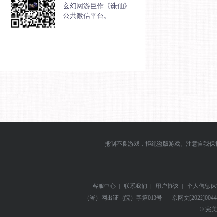
玄幻网游巨作《诛仙》
公共微信平台。
抵制不良游戏，拒绝盗版游戏。注意自我保
客服中心
|
联系我们
|
用户协议
|
个人信息保
（署）网出证（皖）字第013号
京网文
[2022]004
© 完美世