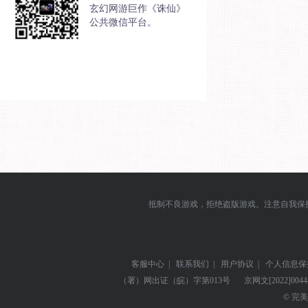
玄幻网游巨作《诛仙》
公共微信平台。
抵制不良游戏，拒绝盗版游戏。注意自我保
客服中心
|
联系我们
|
用户协议
|
个人信息保
（署）网出证（皖）字第013号
京网文
[2022]004
© 完美世