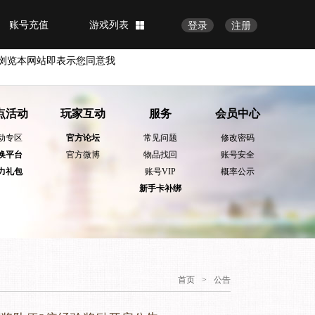
账号充值
游戏列表
登录
注册
浏览本网站即表示您同意我
点活动
玩家互动
服务
会员中心
动专区
官方论坛
常见问题
修改密码
换平台
官方微博
物品找回
账号安全
力礼包
账号VIP
概率公示
新手卡补绑
首页
>
公告