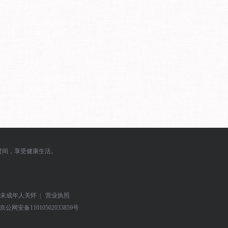
时间，享受健康生活。
未成年人关怀
|
营业执照
京公网安备
11010502033859号