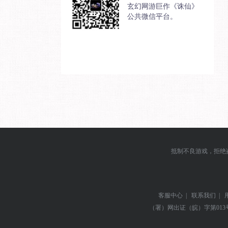
玄幻网游巨作《诛仙》
公共微信平台。
抵制不良游戏，拒绝
客服中心
|
联系我们
|
（署）网出证（皖）字第013