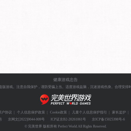
健康游戏忠告
盗版游戏。注意自我保护，谨防受骗上当。
适度游戏益脑，沉迷游戏伤身。合理安排
用户协议
|
个人信息保护政策
|
Cookie政策
|
儿童个人信息保护指引
|
家长监护
|
号
京网文
[2022]0044-009号
ICP证
京B2-20261061号
京ICP备
15025398号-6
© 完美世界 版权所有 Perfect World.All Rights Reserved.