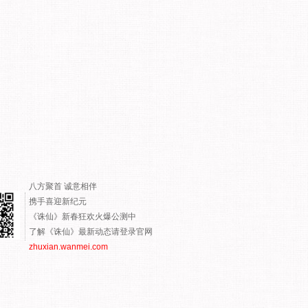
八方聚首 诚意相伴
携手喜迎新纪元
《诛仙》新春狂欢火爆公测中
了解《诛仙》最新动态请登录官网
zhuxian.wanmei.com