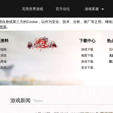
完美世界游戏
官方论坛
游戏客服
用自身或第三方的
Cookie
，以作为安全、技术、分析、推广等之用。继续
政策
。
戏资料
下载中心
热
手指南
游戏下载
活
本系统
截图下载
兑
戏商城
原画下载
助
戏助手
音乐下载
游戏新闻
News