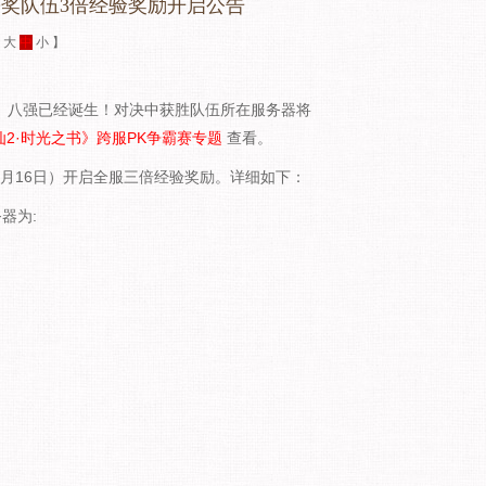
赛获奖队伍3倍经验奖励开启公告
：
大
中
小
】
20）八强已经诞生！对决中获胜队伍所在服务器将
诛仙2·时光之书》跨服PK争霸赛专题
查看。
月16日）开启全服三倍经验奖励。详细如下：
务器为: