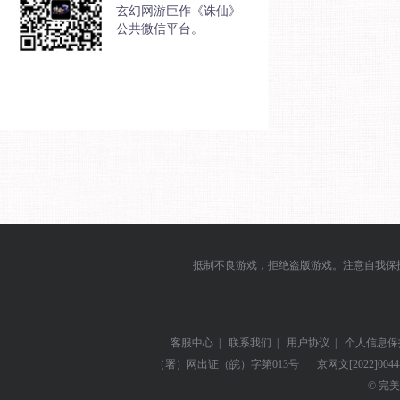
玄幻网游巨作《诛仙》
公共微信平台。
抵制不良游戏，拒绝盗版游戏。注意自我保
客服中心
|
联系我们
|
用户协议
|
个人信息保
（署）网出证（皖）字第013号
京网文
[2022]004
© 完美世