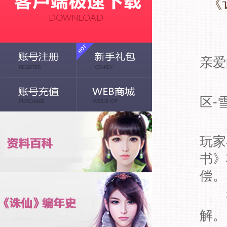
《
亲爱
《诛
区-
为了
玩家
书》
偿。
请
解。