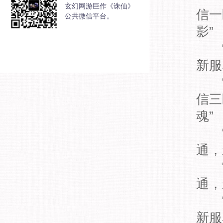
玄幻网游巨作《诛仙》
信一
公共微信平台。
影”
“经
新服
“经
信三
魂”
“新
通，
“新
通，
“经
新服