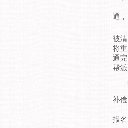
“新
通，
在
被清
将重
通完
帮派
1.
补偿
2.
报名