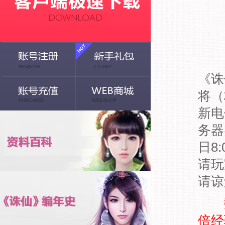
为
《诛
将（
新电
务器
日8
请玩
请谅
倍经