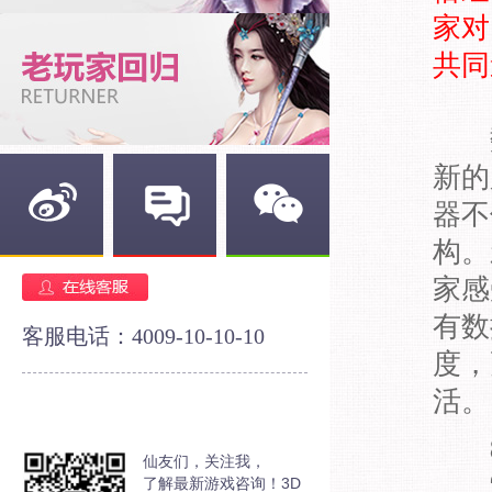
家对
共同
数
新的
器不
构。
新浪微博
官方论坛
官方微信
家感
有数
客服电话：4009-10-10-10
度，
活。
仙友们，关注我，
“经
了解最新游戏咨询！3D