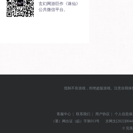
玄幻网游巨作《诛仙》
公共微信平台。
抵制不良游戏，拒绝盗版游戏。注意自我保
客服中心
|
联系我们
|
用户协议
|
个人信息保
（署）网出证（皖）字第013号
京网文
[2022]004
© 完美世