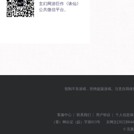
玄幻网游巨作《诛仙》
公共微信平台。
抵制不良游戏，拒绝盗版游戏。注意自我保
客服中心
|
联系我们
|
用户协议
|
个人信息保
（署）网出证（皖）字第013号
京网文
[2022]004
© 完美世