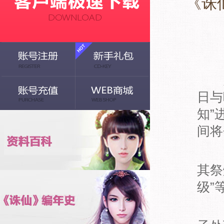
《诛
为了
日与
知”
间将
1、
其祭
级”
2、