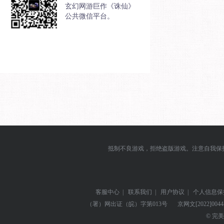
玄幻网游巨作《诛仙》
公共微信平台。
抵制不良游戏，拒绝盗版游戏。注意自我保
客服中心
|
联系我们
|
用户协议
|
个人信息保
（署）网出证（皖）字第013号
京网文
[2022]004
© 完美世