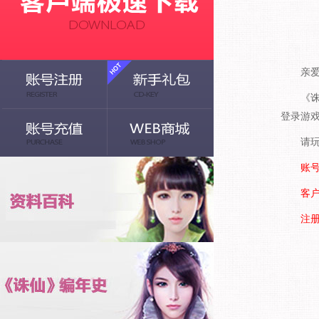
亲爱的
《诛仙
登录游
请玩家
账号
客户
注册