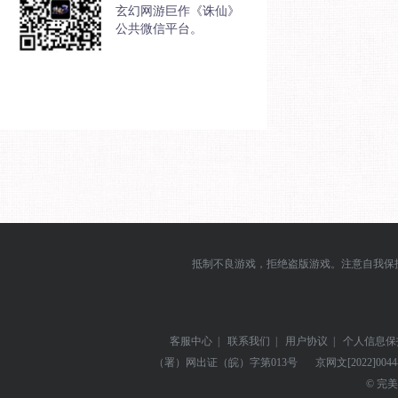
玄幻网游巨作《诛仙》
公共微信平台。
抵制不良游戏，拒绝盗版游戏。注意自我保
客服中心
|
联系我们
|
用户协议
|
个人信息保
（署）网出证（皖）字第013号
京网文
[2022]004
© 完美世