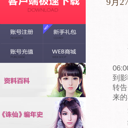
9月
亲
由于
06
到影
转告
来的
受
经