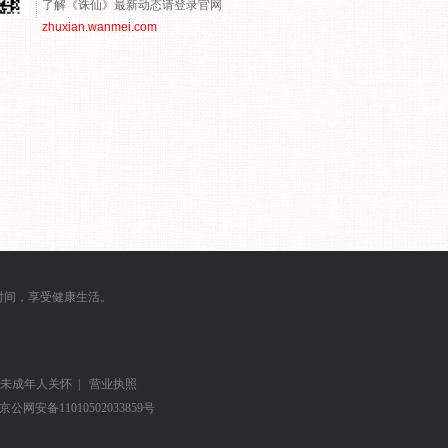
了解《诛仙》最新动态请登录官网
zhuxian.wanmei.com
时间，享受健康生活。
未成年人关怀
|
营业执照
京公网安备
11010502033859号