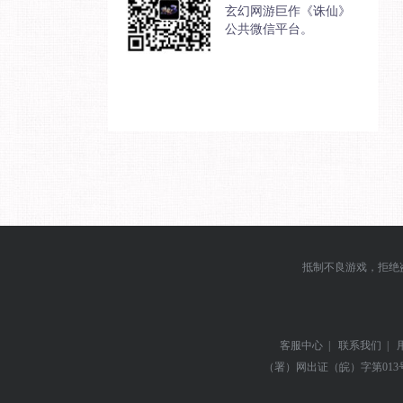
玄幻网游巨作《诛仙》
公共微信平台。
抵制不良游戏，拒绝
客服中心
|
联系我们
|
（署）网出证（皖）字第013