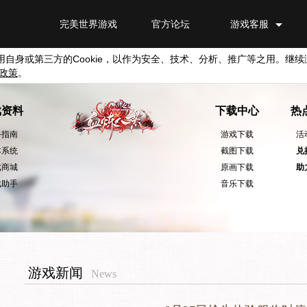
完美世界游戏
官方论坛
游戏客服
用自身或第三方的
Cookie
，以作为安全、技术、分析、推广等之用。继续
政策
。
戏资料
下载中心
热
手指南
游戏下载
活
本系统
截图下载
兑
戏商城
原画下载
助
戏助手
音乐下载
游戏新闻
News