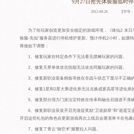
9月27日抢先体验服临时
2012-09-26
【字号
为了给玩家创造更加安全稳定的游戏环境，《诛仙2·末日与曙光》
验服-先知”服务器进行停机维护更新。预计停机2小时，如遇
将做如下调整：
1、修复玩家在特定条件下无法看见摆摊玩家的问题。
2、修复天界单体攻击技能无法攻击同服玩家的问题。
3、修复新职业装备精炼等效在非战斗状态下显示不正确
4、修复1星和2星大乘进化券无法兑换成更高星等进化券
5、修复部分强力门派法宝特效在传承和融合后描述不准
6、修复新职业辰皇开启充值促奖励“卫道勋章”和“逍遥宝盒
开启这些礼包的角色在更新游戏再次上线后会逐渐将卡在包裹
7、修复了青云“御空术”频繁拉人问题。