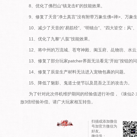
8、优化了佛烈山“镇龙击Ⅱ”的技能效果。
9、修复了天音“净土真言”没有附带万象生佛<禅>、万象生
10、减少了天音的“易筋经”、“明镜台”、“四大皆空：风”、
11、优化了九黎“八肱”技能效果。
12、将中州的万流城、苍穹神殿、阆玉府、乩物坊、水云
13、修复了部分玩家patcher界面无法看见“开始”按钮的
14、修复了辰皇生产材料无法进入宠物包裹的问题。
15、降低了魅影、鬼道士使节以及昆吾之王的攻击力。
为了针对此次停机维护期间的经验值进行补偿，《诛仙2·末日与曙
放3倍经验补偿。请广大玩家相互转告。
扫描或添加微信
号加官方微信为
好友。
微信号：