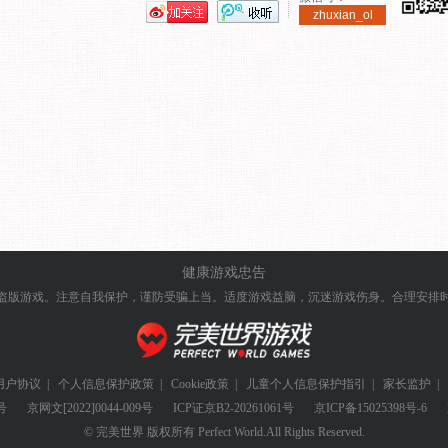
zhuxian_ol
健康游戏忠告
盗版游戏。注意自我保护，谨防受骗上当。
适度游戏益脑，沉迷游戏伤身。合理安排
用户协议
|
个人信息保护政策
|
Cookie政策
|
儿童个人信息保护指引
|
家长监护
|
号
京网文
[2022]0044-009号
ICP证
京B2-20261061号
京ICP备
15025398号-6
© 完美世界 版权所有 Perfect World.All Rights Reserved.