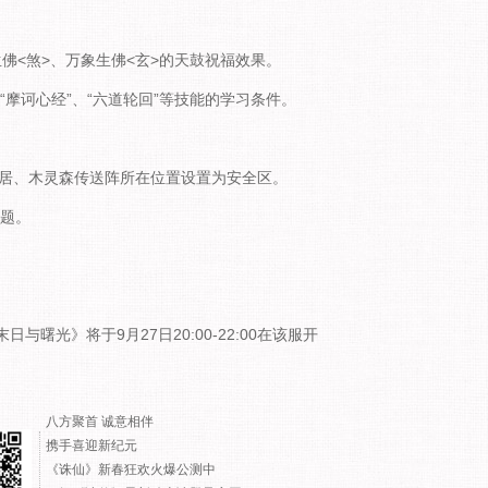
佛<煞>、万象生佛<玄>的天鼓祝福效果。
“摩诃心经”、“六道轮回”等技能的学习条件。
居、木灵森传送阵所在位置设置为安全区。
问题。
光》将于9月27日20:00-22:00在该服开
八方聚首 诚意相伴
携手喜迎新纪元
《诛仙》新春狂欢火爆公测中