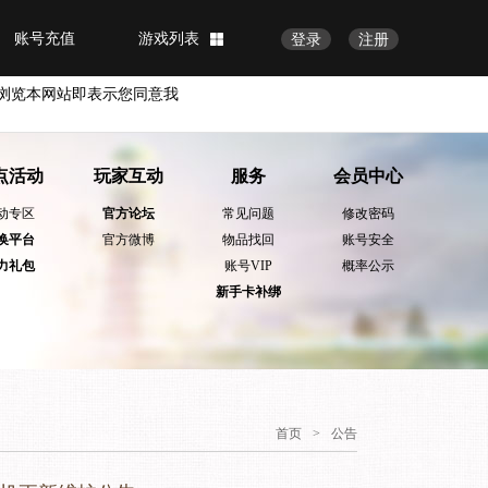
账号充值
游戏列表
登录
注册
浏览本网站即表示您同意我
点活动
玩家互动
服务
会员中心
动专区
官方论坛
常见问题
修改密码
换平台
官方微博
物品找回
账号安全
力礼包
账号VIP
概率公示
新手卡补绑
首页
>
公告