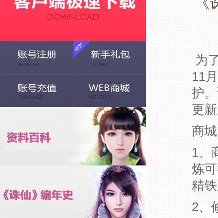
《
为了
11
护。
更新
商城
1、
炼可
精铁
2、