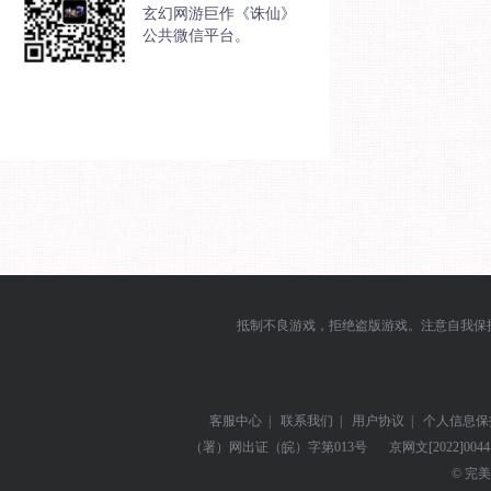
玄幻网游巨作《诛仙》
公共微信平台。
抵制不良游戏，拒绝盗版游戏。注意自我保
客服中心
|
联系我们
|
用户协议
|
个人信息保
（署）网出证（皖）字第013号
京网文
[2022]004
© 完美世