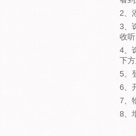
2、
3、
收听
4、
下方
5、
6、
7、
8、