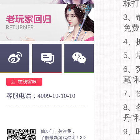
标打
3、
免费
4、
5、
6、
新浪微博
官方论坛
官方微信
藏”
7、
客服电话：4009-10-10-10
8、
丹”
9、
仙友们，关注我，
了解最新游戏咨询！3D