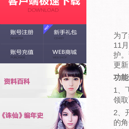
为了
11
护。
更新
功能
1、
领取
2、
的角