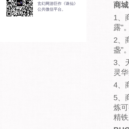
商城
玄幻网游巨作《诛仙》
公共微信平台。
1、
露”
2、
盏”
3、
灵华
4、
5、
炼可
精铁