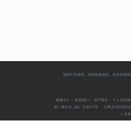
抵制不良游戏，拒绝盗版游戏。注意自我保
客服中心
|
联系我们
|
用户协议
|
个人信息保
（署）网出证（皖）字第013号
京网文
[2022]004
© 完美世