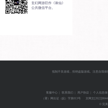
玄幻网游巨作《诛仙》
公共微信平台。
抵制不良游戏，拒绝盗版游戏。注意自我保
客服中心
|
联系我们
|
用户协议
|
个人信息保
（署）网出证（皖）字第013号
京网文
[2022]004
© 完美世