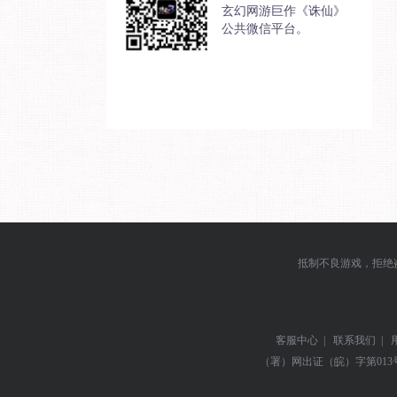
玄幻网游巨作《诛仙》
公共微信平台。
抵制不良游戏，拒绝
客服中心
|
联系我们
|
（署）网出证（皖）字第013