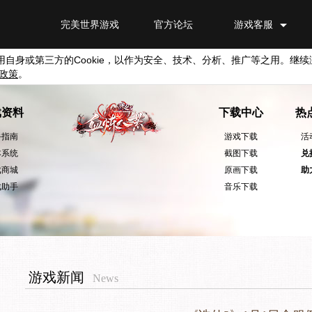
完美世界游戏
官方论坛
游戏客服
用自身或第三方的
Cookie
，以作为安全、技术、分析、推广等之用。继续
政策
。
戏资料
下载中心
热
手指南
游戏下载
活
本系统
截图下载
兑
戏商城
原画下载
助
戏助手
音乐下载
游戏新闻
News