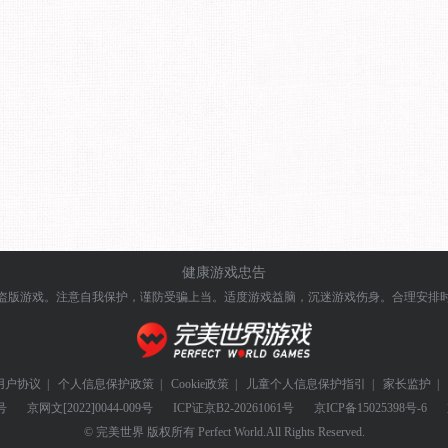
健康游戏忠告
盗版游戏。注意自我保护，谨防受骗上当。
适度游戏益脑，沉迷游戏伤身。合理安排
用户协议
|
个人信息保护政策
|
Cookie政策
|
儿童个人信息保护指引
|
家长监护
|
号
京网文
[2022]0044-009号
ICP证
京B2-20261061号
京ICP备
15025398号-6
© 完美世界 版权所有 Perfect World.All Rights Reserved.