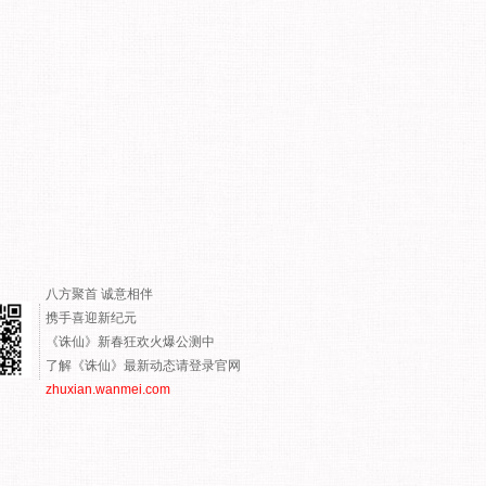
八方聚首 诚意相伴
携手喜迎新纪元
《诛仙》新春狂欢火爆公测中
了解《诛仙》最新动态请登录官网
zhuxian.wanmei.com