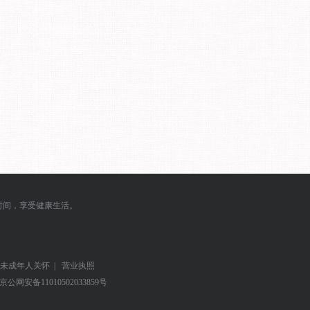
时间，享受健康生活。
未成年人关怀
|
营业执照
京公网安备
11010502033859号