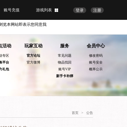
账号充值
游戏列表
登录
注册
浏览本网站即表示您同意我
点活动
玩家互动
服务
会员中心
动专区
官方论坛
常见问题
修改密码
换平台
官方微博
物品找回
账号安全
力礼包
账号VIP
概率公示
新手卡补绑
首页
>
公告