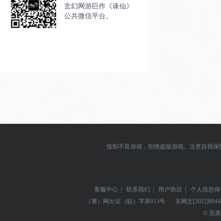
玄幻网游巨作《诛仙》
公共微信平台。
抵制不良游戏，拒绝盗版游戏。注意自我保
客服中心
|
联系我们
|
用户协议
|
个人信息保
（署）网出证（皖）字第013号
京网文
[2022]004
© 完美世