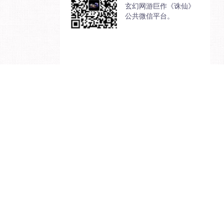
玄幻网游巨作《诛仙》
公共微信平台。
抵制不良游戏，拒绝
客服中心
|
联系我们
|
（署）网出证（皖）字第013