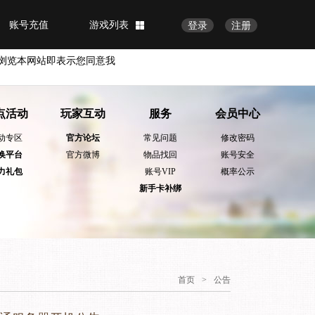
账号充值
游戏列表
登录
注册
浏览本网站即表示您同意我
点活动
玩家互动
服务
会员中心
动专区
官方论坛
常见问题
修改密码
换平台
官方微博
物品找回
账号安全
力礼包
账号VIP
概率公示
新手卡补绑
首页
>
公告