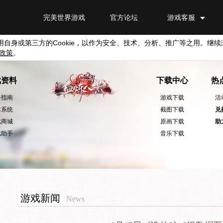
完美世界游戏
官方论坛
游戏客服
用自身或第三方的
Cookie
，以作为安全、技术、分析、推广等之用。继续
政策
。
戏资料
下载中心
热
手指南
游戏下载
活
本系统
截图下载
兑
戏商城
原画下载
助
戏助手
音乐下载
游戏新闻
News