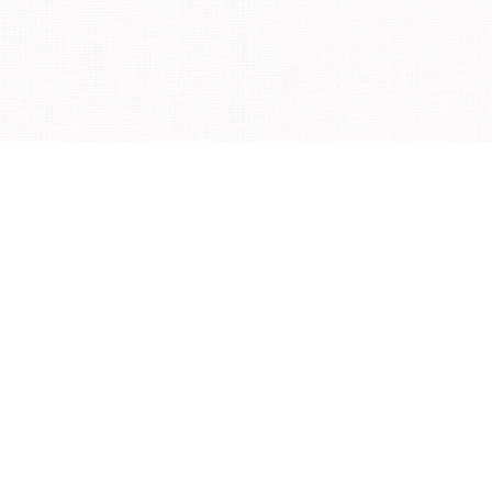
健康游戏忠告
盗版游戏。注意自我保护，谨防受骗上当。
适度游戏益脑，沉迷游戏伤身。合理安排
用户协议
|
个人信息保护政策
|
Cookie政策
|
儿童个人信息保护指引
|
家长监护
|
号
京网文
[2022]0044-009号
ICP证
京B2-20261061号
京ICP备
15025398号-6
© 完美世界 版权所有 Perfect World.All Rights Reserved.