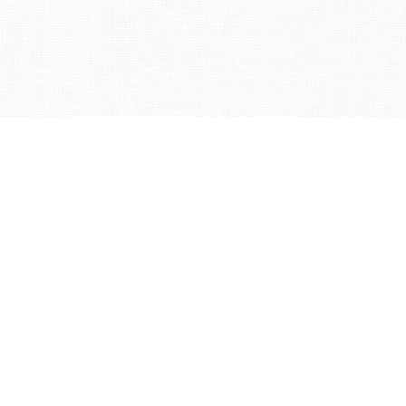
时间，享受健康生活。
未成年人关怀
|
营业执照
京公网安备
11010502033859号