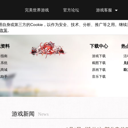
完美世界游戏
官方论坛
游戏客服
用自身或第三方的
Cookie
，以作为安全、技术、分析、推广等之用。继续
政策
。
戏资料
下载中心
热
手指南
游戏下载
活
本系统
截图下载
兑
戏商城
原画下载
助
戏助手
音乐下载
游戏新闻
News