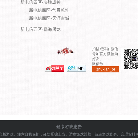
新电信四区-决胜成神
新电信四区-气贯乾坤
新电信四区-天涯古城
新电信五区-霸海屠龙
扫描或添加微信
号加官方微信为
好友。
微信号：
zhuxian_ol
健康游戏忠告
盗版游戏。注意自我保护，谨防受骗上当。
适度游戏益脑，沉迷游戏伤身。合理安排