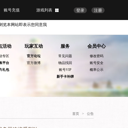
账号充值
游戏列表
登录
注册
浏览本网站即表示您同意我
点活动
玩家互动
服务
会员中心
动专区
官方论坛
常见问题
修改密码
换平台
官方微博
物品找回
账号安全
力礼包
账号VIP
概率公示
新手卡补绑
首页
>
公告