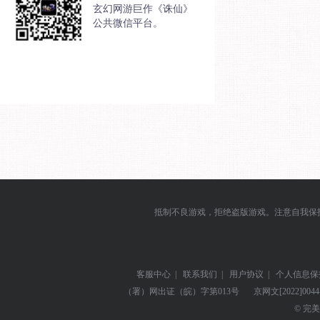
玄幻网游巨作《诛仙》
公共微信平台。
抵制不良游戏，拒绝盗版游戏。注意自我保
客服中心
|
联系我们
|
用户协议
|
个人信息保
（署）网出证（皖）字第013号
京网文
[2022]004
© 完美世