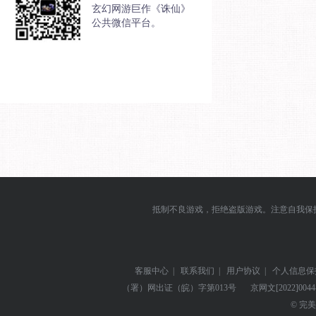
玄幻网游巨作《诛仙》
公共微信平台。
抵制不良游戏，拒绝盗版游戏。注意自我保
客服中心
|
联系我们
|
用户协议
|
个人信息保
（署）网出证（皖）字第013号
京网文
[2022]004
© 完美世